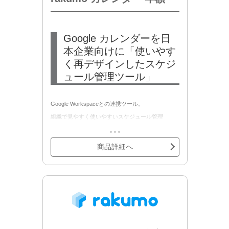
・rakumo ケイヒ
Google カレンダーを日
本企業向けに「使いやす
く再デザインしたスケジ
ュール管理ツール」
Google Workspaceとの連携ツール。
組織で見やすく使いやすいスケジュール管理
Google カレンダーを拡張して再デザイン。社内全
員のスケジュールを階層型組織で可視化します。
商品詳細へ
複数人でも見やすく、グループ（部署）、設備の
単位でスケジュールを個別に確認できます。もち
ろんスマホでの利用も可能です。