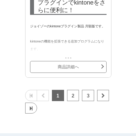
プラグインでkintoneをさ
らに便利に！
ジョイゾーのkintoneプラグイン製品 月額版です。
kintoneの機能を拡張できる追加プログラムになり
ます。
専門的なプログラムの知識が無くても、使いたい
プラグインをアプリに取り込み、設定画面で必要
商品詳細へ
な設定をするだけでお客様のkintoneの機能拡張が
可能。
※下記の全18種類のプラグインから1つお選びいた
1
2
3
だき、お申し込みをお願いします。
①自動採番プラグイン
②タブ表示プラグイン
③手書き2プラグイン
④条件付き入力制御プラグイン