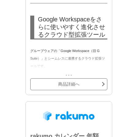
Google Workspaceをさ
らに使いやすく進化させ
るクラウド型拡張ツール
グループウェアの「Google Workspace（旧 G
Suite）」とシームレスに連携するクラウド拡張ツ
ールです。
rakumo Suiteパックはrakumoシリーズ全製品をま
とめて導入できるお得なパックです。
商品詳細へ
以下のサービスが含まれます。
・rakumo ワークフロー
・rakumo カレンダー
・rakumo ボード
・rakumo キンタイ
rakumo カレンダー 年額
・rakumo コンタクト