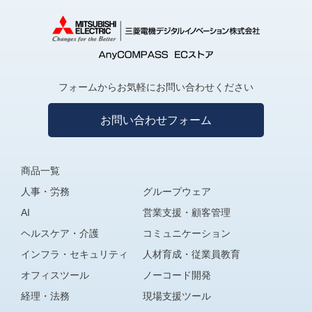
⑤ドロップダウン絞り込みプラグイン
⑥テーブル行列変換プラグイン
⑦テーブルフィールドコピープラグイン
⑧ルックアップコピー元登録プラグイン
⑨レコード一括更新プラグイン
フォームからお気軽にお問い合わせください
⑩カードビュープラグイン
⑪フルスクリーンプラグイン
お問い合わせフォーム
⑫一覧個別指定プラグイン
⑬テーブル編集ビュープラグイン
⑭再利用フィールド指定プラグイン
商品一覧
⑮前年対比プラグイン
人事・労務
グループウェア
⑯予実管理プラグイン
AI
営業支援・顧客管理
⑰条件付き書式プラグイン
ヘルスケア・介護
コミュニケーション
⑱テーブル拡張プラグイン
インフラ・セキュリティ
人材育成・従業員教育
オフィスツール
ノーコード開発
経理・法務
現場支援ツール