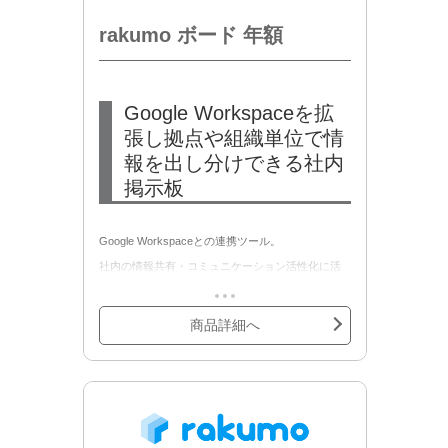
rakumo ボード 年額
Google Workspaceを拡
張し拠点や組織単位で情
報を出し分けできる社内
掲示板
Google Workspaceとの連携ツール。
社内の情報共有・コミュニケーション活性化に活
用できる、社内掲示板・社内ポータル・社内報ツ
ール・社内ブログです。「全社お知らせ」「社内
商品詳細へ
wiki」などアイデア次第で様々な活用ができ、誰も
が簡単に表現力豊かに情報を発信できます。
「グッジョブ！」や「コメント機能」など、社員
からの反応も得やすく、コミュニケーションを促
進する情報共有環境を実現します。